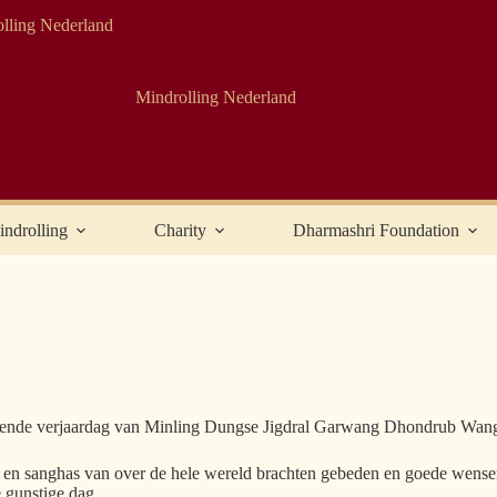
Mindrolling Nederland
ndrolling
Charity
Dharmashri Foundation
negende verjaardag van Minling Dungse Jigdral Garwang Dhondrub Wan
ling en sanghas van over de hele wereld brachten gebeden en goede we
 gunstige dag.