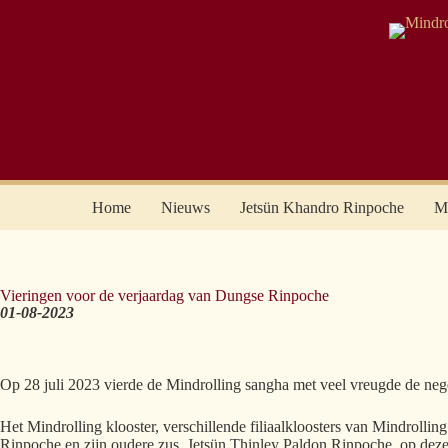
Home
Nieuws
Jetsün Khandro Rinpoche
Mi
Vieringen voor de verjaardag van Dungse Rinpoche
01-08-2023
Op 28 juli 2023 vierde de Mindrolling sangha met veel vreugde de 
Het Mindrolling klooster, verschillende filiaalkloosters van Mindrol
Rinpoche en zijn oudere zus, Jetsün Thinley Paldon Rinpoche, op deze