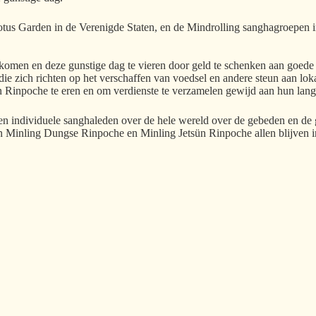
 Lotus Garden in de Verenigde Staten, en de Mindrolling sanghagroepe
e komen en deze gunstige dag te vieren door geld te schenken aan goede
die zich richten op het verschaffen van voedsel en andere steun aan lo
npoche te eren en om verdienste te verzamelen gewijd aan hun lange l
 individuele sanghaleden over de hele wereld over de gebeden en de ge
n Minling Dungse Rinpoche en Minling Jetsün Rinpoche allen blijven in