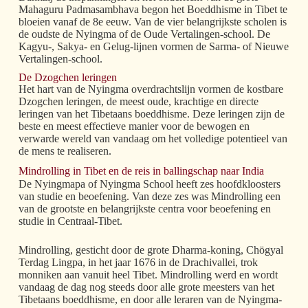
Mahaguru Padmasambhava begon het Boeddhisme in Tibet te
bloeien vanaf de 8e eeuw. Van de vier belangrijkste scholen is
de oudste de Nyingma of de Oude Vertalingen-school. De
Kagyu-, Sakya- en Gelug-lijnen vormen de Sarma- of Nieuwe
Vertalingen-school.
De Dzogchen leringen
Het hart van de Nyingma overdrachtslijn vormen de kostbare
Dzogchen leringen, de meest oude, krachtige en directe
leringen van het Tibetaans boeddhisme. Deze leringen zijn de
beste en meest effectieve manier voor de bewogen en
verwarde wereld van vandaag om het volledige potentieel van
de mens te realiseren.
Mindrolling in Tibet en de reis in ballingschap naar India
De Nyingmapa of Nyingma School heeft zes hoofdkloosters
van studie en beoefening. Van deze zes was Mindrolling een
van de grootste en belangrijkste centra voor beoefening en
studie in Centraal-Tibet.
Mindrolling, gesticht door de grote Dharma-koning, Chögyal
Terdag Lingpa, in het jaar 1676 in de Drachivallei, trok
monniken aan vanuit heel Tibet. Mindrolling werd en wordt
vandaag de dag nog steeds door alle grote meesters van het
Tibetaans boeddhisme, en door alle leraren van de Nyingma-