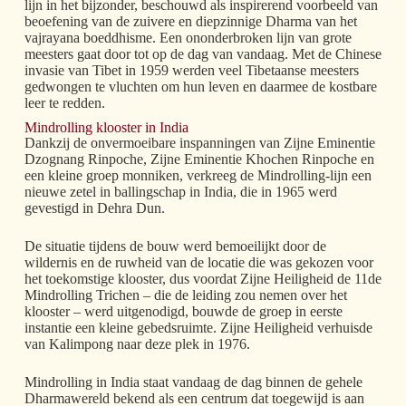
lijn in het bijzonder, beschouwd als inspirerend voorbeeld van
beoefening van de zuivere en diepzinnige Dharma van het
vajrayana boeddhisme. Een ononderbroken lijn van grote
meesters gaat door tot op de dag van vandaag. Met de Chinese
invasie van Tibet in 1959 werden veel Tibetaanse meesters
gedwongen te vluchten om hun leven en daarmee de kostbare
leer te redden.
Mindrolling klooster in India
Dankzij de onvermoeibare inspanningen van Zijne Eminentie
Dzognang Rinpoche, Zijne Eminentie Khochen Rinpoche en
een kleine groep monniken, verkreeg de Mindrolling-lijn een
nieuwe zetel in ballingschap in India, die in 1965 werd
gevestigd in Dehra Dun.
De situatie tijdens de bouw werd bemoeilijkt door de
wildernis en de ruwheid van de locatie die was gekozen voor
het toekomstige klooster, dus voordat Zijne Heiligheid de 11de
Mindrolling Trichen – die de leiding zou nemen over het
klooster – werd uitgenodigd, bouwde de groep in eerste
instantie een kleine gebedsruimte. Zijne Heiligheid verhuisde
van Kalimpong naar deze plek in 1976.
Mindrolling in India staat vandaag de dag binnen de gehele
Dharmawereld bekend als een centrum dat toegewijd is aan