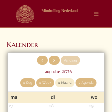
Mindrolling Nederland
Kalender
Vandaag
augustus 2026
Dag
Week
Maand
Agenda
ma
di
wo
27
28
29