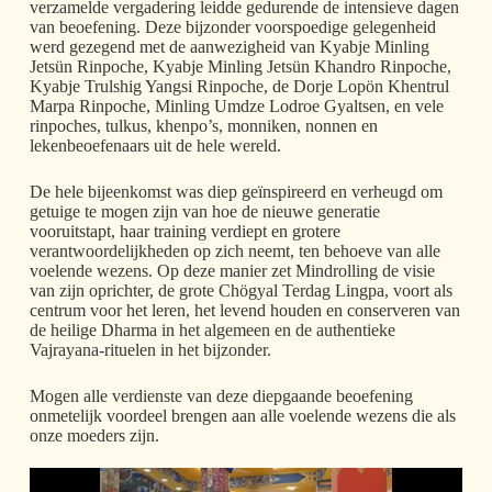
verzamelde vergadering leidde gedurende de intensieve dagen
van beoefening. Deze bijzonder voorspoedige gelegenheid
werd gezegend met de aanwezigheid van Kyabje Minling
Jetsün Rinpoche, Kyabje Minling Jetsün Khandro Rinpoche,
Kyabje Trulshig Yangsi Rinpoche, de Dorje Lopön Khentrul
Marpa Rinpoche, Minling Umdze Lodroe Gyaltsen, en vele
rinpoches, tulkus, khenpo’s, monniken, nonnen en
lekenbeoefenaars uit de hele wereld.
De hele bijeenkomst was diep geïnspireerd en verheugd om
getuige te mogen zijn van hoe de nieuwe generatie
vooruitstapt, haar training verdiept en grotere
verantwoordelijkheden op zich neemt, ten behoeve van alle
voelende wezens. Op deze manier zet Mindrolling de visie
van zijn oprichter, de grote Chögyal Terdag Lingpa, voort als
centrum voor het leren, het levend houden en conserveren van
de heilige Dharma in het algemeen en de authentieke
Vajrayana-rituelen in het bijzonder.
Mogen alle verdienste van deze diepgaande beoefening
onmetelijk voordeel brengen aan alle voelende wezens die als
onze moeders zijn.